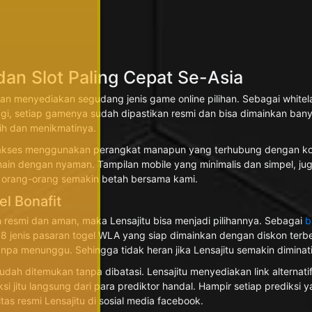
 dan Slot Paling Cepat Se-Asia
menyediakan segudang jenis game online pilihan. Sebagai whitelabel
ggi, setiap gamenya sudah dipastikan resmi dan bisa dimainkan bany
ih dan menikmatinya.
diakses menggunakan perangkat manapun yang terhubung dengan kone
rmain dengan nyaman. Tampilan mobile yang minimalis dan simpel, j
t orang-orang semakin betah bersama kami.
el Bonafit
 resmi dan aman, maka Lensajitu bisa menjadi pilihannya. Sebagai
b
58 jenis pasaran togel WLA yang siap dimainkan dengan diskon ter
a menunggu. Sehingga tidak heran jika Lensajitu semakin diminati 
dah ditemukan tanpa dibatasi. Lensajitu menyediakan link alternat
i jitu langsung dari para prediktor handal. Hampir setiap prediksi 
as resmi Lensajitu di sosial media facebook.