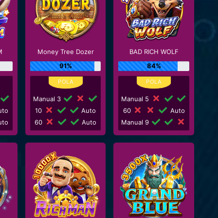
M
Money Tree Dozer
BAD RICH WOLF
91%
84%
Manual 3
Manual 5
to
10
Auto
60
Auto
to
60
Auto
Manual 9