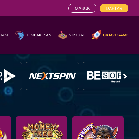
MASUK
DAFTAR
AYAM
TEMBAK IKAN
VIRTUAL
CRASH GAME