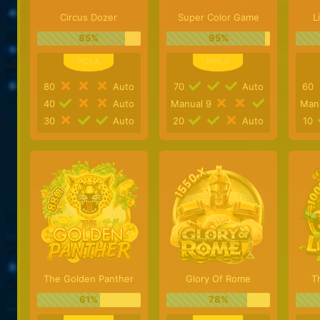
Circus Dozer
Super Color Game
L
85%
95%
80
Auto
70
Auto
60
40
Auto
Manual 9
Man
30
Auto
20
Auto
10
The Golden Panther
Glory Of Rome
Th
61%
78%