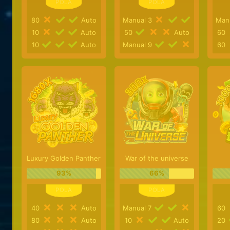
80
Auto
Manual 3
Man
10
Auto
50
Auto
60
10
Auto
Manual 9
60
Luxury Golden Panther
War of the universe
93%
66%
40
Auto
Manual 7
60
80
Auto
10
Auto
20