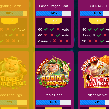
ightning Bomb
Panda Dragon Boat
GOLD RUSH
88%
74%
65%
Auto
60
Auto
40
Au
ual 5
60
Auto
Manual 5
Auto
Manual 7
90
Au
ree Little Pigs
Robin Hood
Night Market
72%
68%
71%