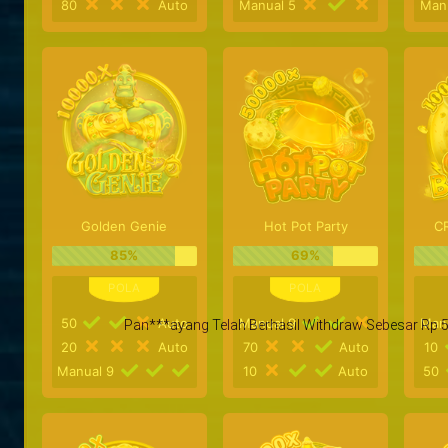
80
Auto
Manual 5
Man
Golden Genie
Hot Pot Party
C
85%
69%
50
Auto
Manual 9
Man
20
Auto
70
Auto
10
Manual 9
10
Auto
50