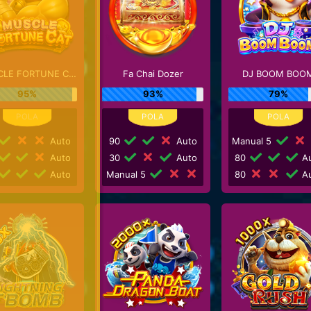
MUSCLE FORTUNE CAT
Fa Chai Dozer
DJ BOOM BOO
95%
93%
79%
Auto
90
Auto
Manual 5
Auto
30
Auto
80
Au
Auto
Manual 5
80
Au