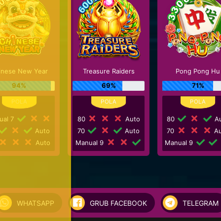
inese New Year
Treasure Raiders
Pong Pong Hu
94%
69%
71%
ual 7
80
Auto
80
Au
Auto
70
Auto
70
Au
Auto
Manual 9
Manual 9
WHATSAPP
GRUB FACEBOOK
TELEGRAM