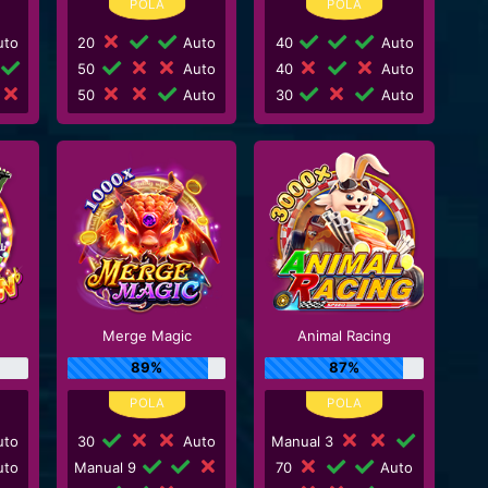
to
20
Auto
40
Auto
50
Auto
40
Auto
50
Auto
30
Auto
Merge Magic
Animal Racing
89%
87%
to
30
Auto
Manual 3
to
Manual 9
70
Auto