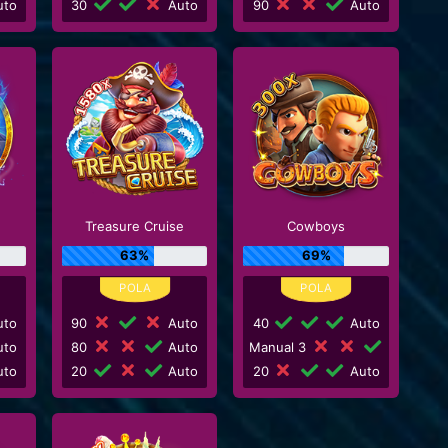
to
30
Auto
90
Auto
Treasure Cruise
Cowboys
63%
69%
to
90
Auto
40
Auto
to
80
Auto
Manual 3
to
20
Auto
20
Auto