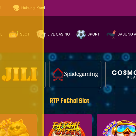
i
Hubungi Kami
EL
SLOT
LIVE CASINO
SPORT
SABUNG 
RTP FaChai Slot