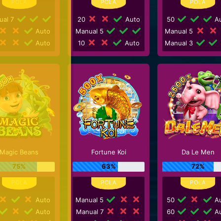
ual 7
20
Auto
50
Au
Auto
Manual 5
Manual 5
Auto
10
Auto
Manual 3
Magic Beans
Fortune Koi
Da Le Men
75%
63%
72%
Auto
Manual 5
50
Au
Auto
Manual 7
60
Au