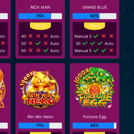
RICH ＭAN
GRAND BLUE
75%
62%
to
40
Auto
Manual 3
50
Auto
30
Auto
to
60
Auto
Manual 5
Win Win Neko
Fortune Egg
71%
95%