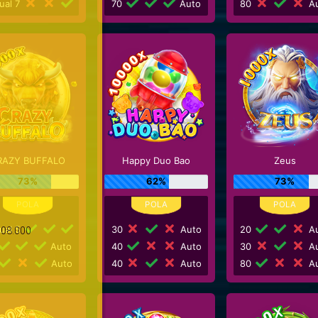
ual 7
70
Auto
80
Au
RAZY BUFFALO
Happy Duo Bao
Zeus
73%
62%
73%
ual 5
30
Auto
20
Au
Auto
40
Auto
30
Au
Auto
40
Auto
80
Au