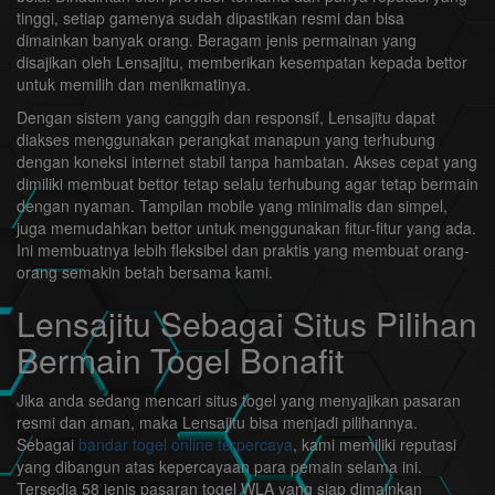
tinggi, setiap gamenya sudah dipastikan resmi dan bisa
dimainkan banyak orang. Beragam jenis permainan yang
disajikan oleh Lensajitu, memberikan kesempatan kepada bettor
untuk memilih dan menikmatinya.
Dengan sistem yang canggih dan responsif, Lensajitu dapat
diakses menggunakan perangkat manapun yang terhubung
dengan koneksi internet stabil tanpa hambatan. Akses cepat yang
dimiliki membuat bettor tetap selalu terhubung agar tetap bermain
dengan nyaman. Tampilan mobile yang minimalis dan simpel,
juga memudahkan bettor untuk menggunakan fitur-fitur yang ada.
Ini membuatnya lebih fleksibel dan praktis yang membuat orang-
orang semakin betah bersama kami.
Lensajitu Sebagai Situs Pilihan
Bermain Togel Bonafit
Jika anda sedang mencari situs togel yang menyajikan pasaran
resmi dan aman, maka Lensajitu bisa menjadi pilihannya.
Sebagai
bandar togel online terpercaya
, kami memiliki reputasi
yang dibangun atas kepercayaan para pemain selama ini.
Tersedia 58 jenis pasaran togel WLA yang siap dimainkan