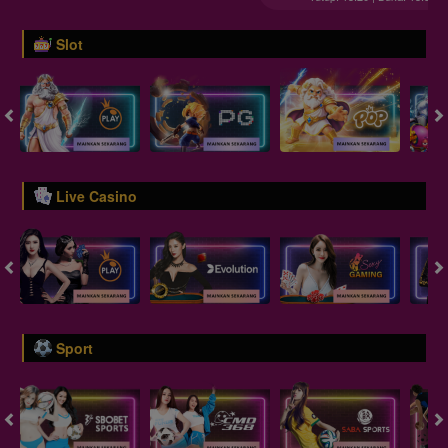
Slot
Live Casino
Sport