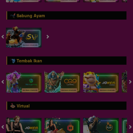
Sabung Ayam
Tembak Ikan
Virtual