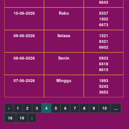
6643
10-06-2026
Rabu
5537
1502
6673
09-06-2026
Selasa
1521
9321
6602
08-06-2026
Senin
0933
6518
8615
07-06-2026
Minggu
1893
5243
3653
‹
1
2
3
4
5
6
7
8
9
10
...
18
19
›