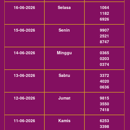
16-06-2026
Selasa
1064
1182
6926
15-06-2026
Senin
9907
2521
8747
14-06-2026
Minggu
0365
0203
0374
13-06-2026
Sabtu
3372
4020
0636
12-06-2026
Jumat
9815
3550
7418
11-06-2026
Kamis
6253
3398