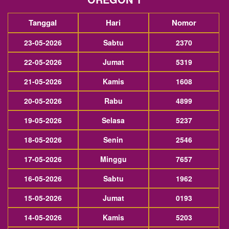
Tanggal
Hari
Nomor
23-05-2026
Sabtu
2370
22-05-2026
Jumat
5319
21-05-2026
Kamis
1608
20-05-2026
Rabu
4899
19-05-2026
Selasa
5237
18-05-2026
Senin
2546
17-05-2026
Minggu
7657
16-05-2026
Sabtu
1962
15-05-2026
Jumat
0193
14-05-2026
Kamis
5203